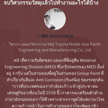
จบวิศวกรรมวัสดุแล้วไปทำงานอะไรได้บ้าง
วาทิศ ประเจกสกุล
ัด
วิศวกร แผนกวิศวกรรมวัสดุ Toyota Motor Asia Pacific
Engineering and Manufacturing Co., Ltd.
้
หน้าที่ความรับผิดชอบ แผนกที่พี่อยู่คือ Material
ห
น
Engineering Division (MED) ซึ่งกรุ๊ปย่อยๆของ MED นั้นมี
น
อยู่ 4 กรุ๊ป แต่ในส่วนของพี่อยู่ในส่วนของ Group Paint ที่
น
ทำเกี่ยวกับสีและ Anti Corrosion (กันสนิม) ของรถทุกคัน
ร
“การที่ประเทศของเรากำลังจะก้าวเข้าสู่ประชาคม
ส
เศรษฐกิจอาเซียนในปี 2558 นี้ เราควรจะเตรียมตัวด้าน
”
ภาษาอังกฤษของเราให้ดี เพราะหากเราพูดได้แค่ภาษาไทย
ม
าน
ความก้าวหน้าในการทำงานของเราก็จะพัฒนาช้า
ท